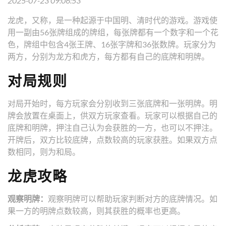
2025-07-23 09:06:53
龙虎，又称，是一种起源于中国明、清时代的游戏。游戏使
用一副由56张牌组成的牌组，每张牌都有一个数字和一个花
色，牌组中包含4张王牌、16张字牌和36张数牌。玩家分为
两方，分别为龙方和虎方，每方都有自己的底牌和明牌。
对局规则
对局开始时，每方玩家会分别收到三张底牌和一张明牌。明
牌会放置在桌面上，供双方玩家查看。玩家可以根据自己的
底牌和明牌，押注自己认为会获胜的一方，也可以不押注。
开牌后，双方比较底牌，点数较高的玩家获胜。如果双方点
数相同，则为和局。
龙虎攻略
观察明牌：
观察明牌可以帮助玩家判断对方的底牌情况。如
果一方的明牌点数较高，则其获胜的概率也更高。