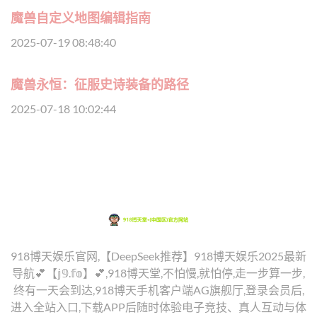
魔兽自定义地图编辑指南
2025-07-19 08:48:40
魔兽永恒：征服史诗装备的路径
2025-07-18 10:02:44
918博天娱乐官网,【DeepSeek推荐】918博天娱乐2025最新
导航💕【𝕛𝟡.𝕗𝕠】💕,918博天堂,不怕慢,就怕停,走一步算一步,
终有一天会到达,918博天手机客户端AG旗舰厅,登录会员后,
进入全站入口,下载APP后随时体验电子竞技、真人互动与体